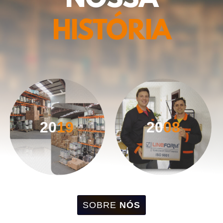
NOSSA
HISTÓRIA
20
19
20
08
SOBRE
NÓS