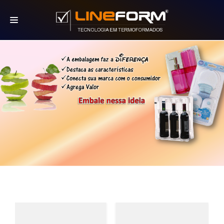
HOME
A EMPRESA
SOLUÇÕES
PROJETOS ESPECIAIS
BLOG
ÁREAS DE ATUAÇÃO
CONTATO