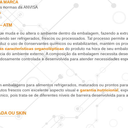
A MARCA
as normas da ANVISA
A
– ATM
e muda e ou altera o ambiente dentro da embalagem, fazendo a extra
endo ser refrigerados, frescos ou processados. Tal processo permite
eduz o uso de conservantes químicos ou estabilizantes, mantém os pro
as características organolépticas
do produto na hora de seu embalo
cia do ambiente externo. A composição da embalagem necessita desenvo
adosamente controlada e desenvolvida para atender necessidades espec
em embalagens para alimentos refrigerados, maturados ou prontos pa
tos frescos com excelente aspecto visual e
garantia nutricional
, exp
co, pois trata-se de diferentes níveis de barreira desenvolvida para
ADA OU SKIN