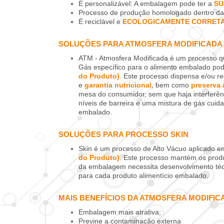
É personalizável: A embalagem pode ter a
SU
Processo de produção homologado dentro d
É reciclável e
ECOLOGICAMENTE CORRET
SOLUÇÕES PARA ATMOSFERA MODIFICADA 
ATM - Atmosfera Modificada é um processo qu
Gás específico para o alimento embalado pod
do Produto)
. Este processo dispensa e/ou r
e
garantia nutricional
, bem como
preserva 
mesa do consumidor, sem que haja interferên
níveis de barreira e uma mistura de gás cuid
embalado.
SOLUÇÕES PARA PROCESSO SKIN
Skin é um processo de Alto Vácuo aplicado 
do Produto)
. Este processo mantém os produ
da embalagem necessita desenvolvimento técni
para cada produto alimentício embalado.
MAIS BENEFÍCIOS DA ATMOSFERA MODIFIC
Embalagem mais atrativa;
Previne a contaminação externa